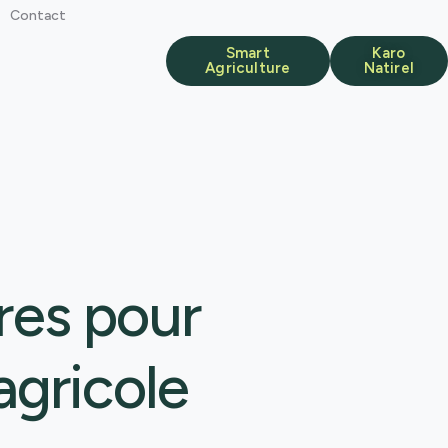
Contact
Smart
Karo
Agriculture
Natirel
res pour
agricole