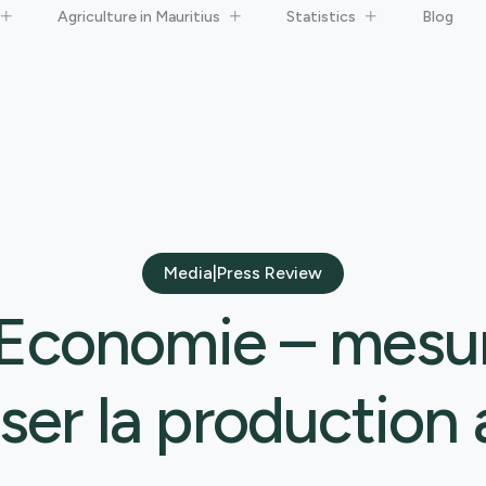
Agriculture in Mauritius
Statistics
Blog
Media|Press Review
 Economie – mesu
er la production 